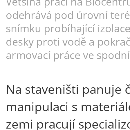
Většina prací na Biocentr
odehrává pod úrovní ter
snímku probíhající izolac
desky proti vodě a pokrač
armovací práce ve spodní 
Na staveništi panuje č
manipulaci s materiále
zemi pracují speciali