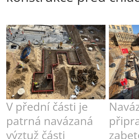
V přední části je
Naváz
patrná navázaná
připr
výztuž části
zabet