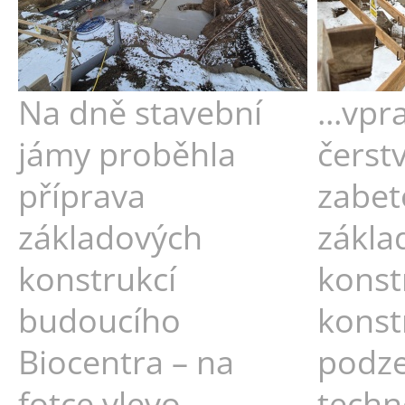
Na dně stavební
...vp
jámy proběhla
čerst
příprava
zabe
základových
zákla
konstrukcí
konst
budoucího
konst
Biocentra – na
podz
fotce vlevo
techn