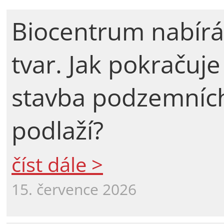
Biocentrum nabírá
tvar. Jak pokračuje
stavba podzemníc
podlaží?
číst dále >
15. července 2026