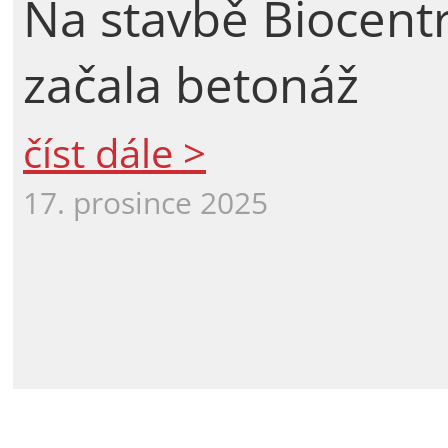
Na stavbě Biocent
začala betonáž
číst dále >
17. prosince 2025