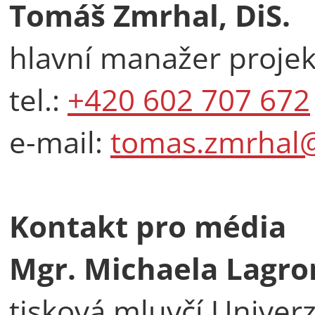
Tomáš Zmrhal, DiS.
hlavní manažer proje
tel.:
+420 602 707 672
e-mail:
tomas.zmrhal@
Kontakt pro média
Mgr. Michaela Lagr
tisková mluvčí Univerz