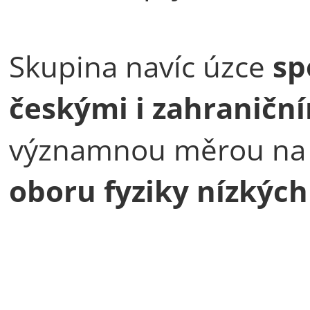
Skupina navíc úzce
sp
českými i zahraničn
významnou měrou n
oboru fyziky nízkých