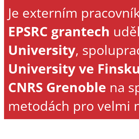
Je externím pracovní
EPSRC grantech
udě
University
, spolupra
University ve Finsk
CNRS Grenoble
na sp
metodách pro velmi n