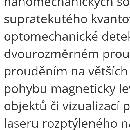
nanomechanických son
supratekutého kvantov
optomechanické detek
dvourozměrném proud
prouděním na větších
pohybu magneticky le
objektů či vizualizac
laseru rozptýleného n