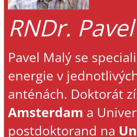
RNDr. Pavel
Pavel Malý se specia
energie v jednotlivýc
anténách. Doktorát z
Amsterdam
a Univerz
postdoktorand na
Un