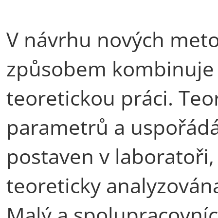
V návrhu nových met
způsobem kombinuje 
teoretickou práci. Teor
parametrů a uspořádá
postaven v laboratoři,
teoreticky analyzová
Malý a spolupracovníci 