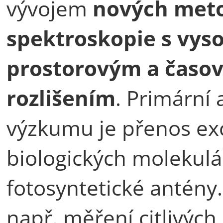
vývojem
nových meto
spektroskopie s vy
prostorovým a časo
rozlišením
. Primární 
výzkumu je přenos exc
biologických molekulá
fotosyntetické antén
např. měření citlivých