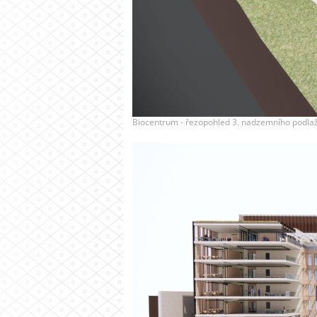
Biocentrum - řezopohled 3. nadzemního podlaží.