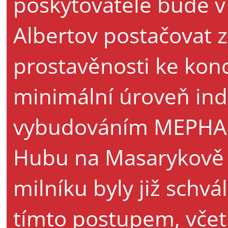
poskytovatele bude v
Albertov postačovat 
prostavěnosti ke konc
minimální úroveň in
vybudováním MEPHAR
Hubu na Masarykově u
milníku byly již schvá
tímto postupem, vče